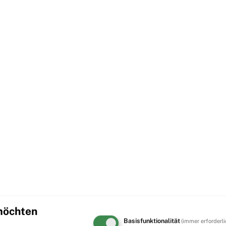
 möchten
Basisfunktionalität
(immer erforderli